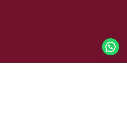
Teléfono:
+34
656 826 697
– +34
656 816 266