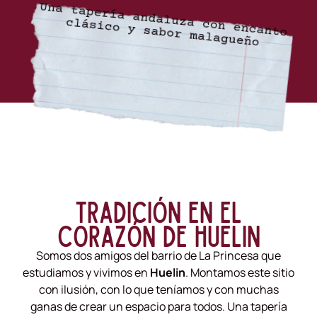
Una tapería andaluza con encanto
clásico y sabor malagueño
Tradición en el
corazón de Huelin
Somos dos amigos del barrio de La Princesa que
estudiamos y vivimos en
Huelin
. Montamos este sitio
con ilusión, con lo que teníamos y con muchas
ganas de crear un espacio para todos. Una tapería